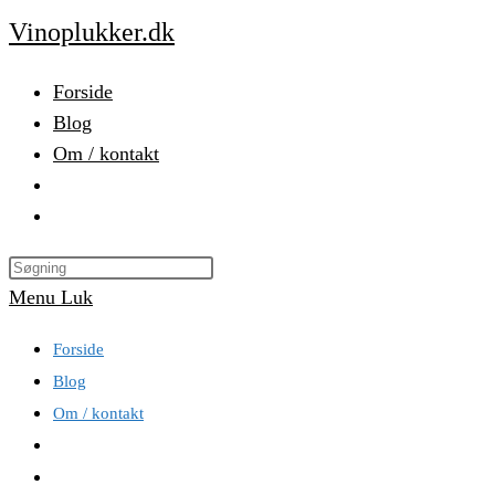
Skip
Vinoplukker.dk
to
content
Forside
Blog
Om / kontakt
Toggle
website
Press
search
Escape
Menu
Luk
to
Forside
close
Blog
the
Om / kontakt
search
panel.
Toggle