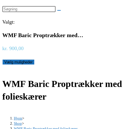
website
Search
search
this
Valgt:
website
WMF Baric Proptrækker med…
kr.
900,00
Vælg muligheder
WMF Baric Proptrækker med
folieskærer
Hjem
>
Shop
>
WMF Baric Proptrækker med folieskærer