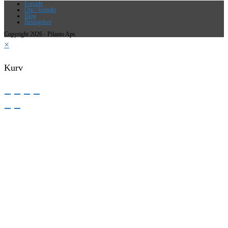
Forside
Om / kontakt
Blog
Betingelser
Copyright 2026 - Pilanto Aps
×
Kurv