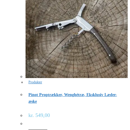
Produkter
Pinot Proptrækker, Wenghétræ, Eksklusiv Læder-
æske
kr.
549,00