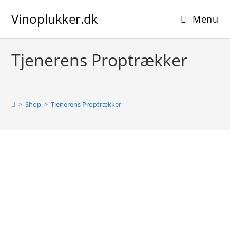
Skip
Vinoplukker.dk
to
Menu
content
Tjenerens Proptrækker
>
Shop
>
Tjenerens Proptrækker