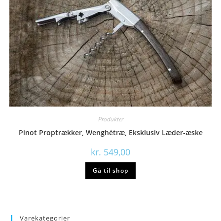
Produkter
Pinot Proptrækker, Wenghétræ, Eksklusiv Læder-æske
kr.
549,00
Gå til shop
Varekategorier