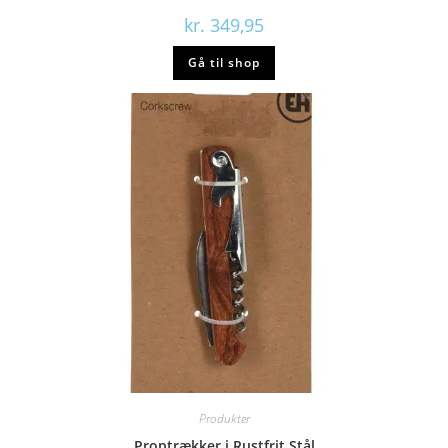
kr.
349,95
Gå til shop
Produkter
Proptrækker i Rustfrit Stål