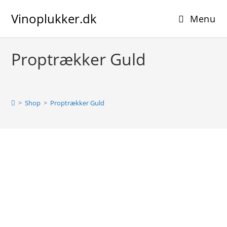
Skip
Vinoplukker.dk
to
Menu
content
Proptrækker Guld
>
Shop
>
Proptrækker Guld