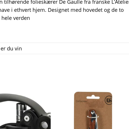
tilhørende folieskærer De Gaulle fra franske L’Atelie
thave i ethvert hjem. Designet med hovedet og de to
r hele verden
ier du vin