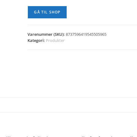
GÅ TIL SHOP
Varenummer (SKU):
8737596419545505965
Kategori:
Produkter