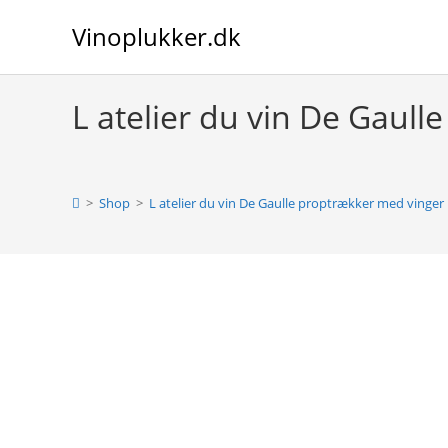
Skip
Vinoplukker.dk
to
content
L atelier du vin De Gaul
>
Shop
>
L atelier du vin De Gaulle proptrækker med vinger